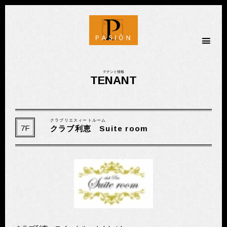
金劇パシオン
テナント情報
TENANT
クラブリエスィートルーム
7F
クラブ利恵 Suite room