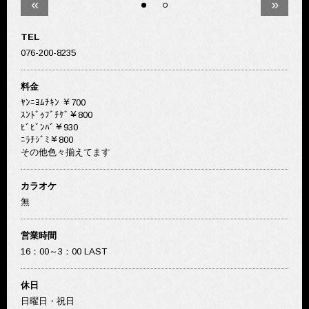
«
»
TEL
076-200-8235
料金
ﾔﾝﾆﾖﾑﾁｷﾝ ￥700
ｽﾝﾄﾞｩﾌﾞﾁｹﾞ￥800
ﾋﾞﾋﾞﾝﾊﾞ￥930
ﾆﾗﾁｼﾞﾐ￥800
その他色々揃えてます
カラオケ
無
営業時間
16：00～3：00 LAST
休日
日曜日・祝日